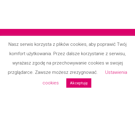
Nasz serwis korzysta z plików cookies, aby poprawić Twój
komfort użytkowania. Przez dalsze korzystanie z serwisu,
Regulamin
wyrażasz zgodę na przechowywanie cookies w swojej
Polityka prywatności
przglądarce. Zawsze możesz zrezygnować.
Ustawienia
Kontakt
cookies
Akceptuję
Formularz reklamcyjny
Formualrz zwrotu
© 2026