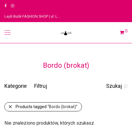
Lejdi Butik FASHION SHOP | ul. Legionów 3, 91-063 Łódź
0
Bordo (brokat)
Kategorie
Filtruj
Szukaj
Products tagged
“Bordo (brokat)”
Nie znaleziono produktów, których szukasz.