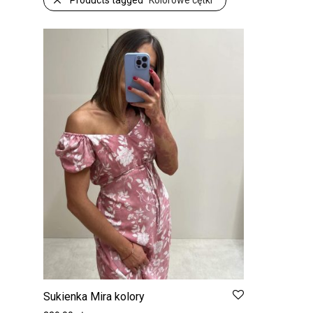
Products tagged
“Kolorowe cętki”
Sukienka Mira kolory