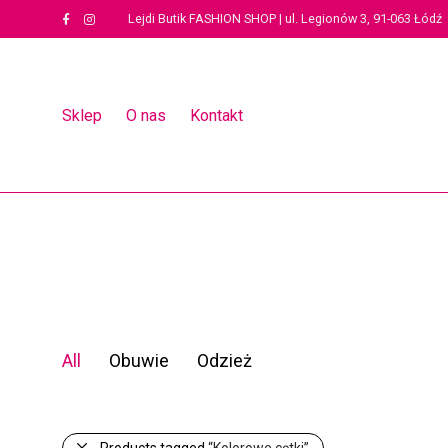
Lejdi Butik FASHION SHOP | ul. Legionów 3, 91-063 Łódź
Sklep
O nas
Kontakt
All
Obuwie
Odzież