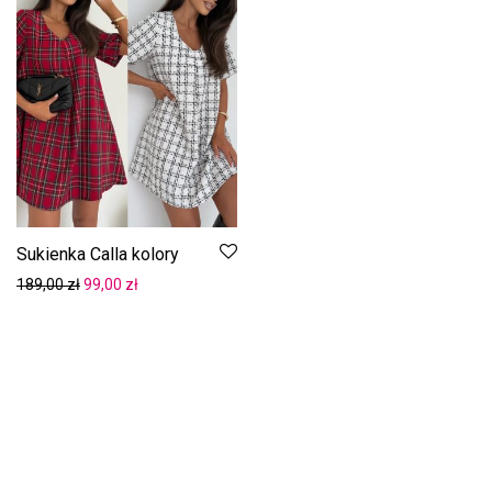
Sukienka Calla kolory
Pierwotna cena wynosiła: 189,00 zł.
Aktualna cena wynosi: 99,00 zł.
189,00
zł
99,00
zł