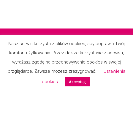
Nasz serwis korzysta z plików cookies, aby poprawić Twój
komfort użytkowania. Przez dalsze korzystanie z serwisu,
Regulamin
wyrażasz zgodę na przechowywanie cookies w swojej
Polityka prywatności
przglądarce. Zawsze możesz zrezygnować.
Ustawienia
Kontakt
cookies
Akceptuję
Formularz reklamcyjny
Formualrz zwrotu
© 2026