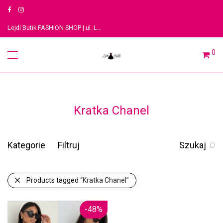
Lejdi Butik FASHION SHOP | ul. Legionów 3, 91-063 Łódź
0
Kratka Chanel
Kategorie
Filtruj
Szukaj
Products tagged
“Kratka Chanel”
-
48
%