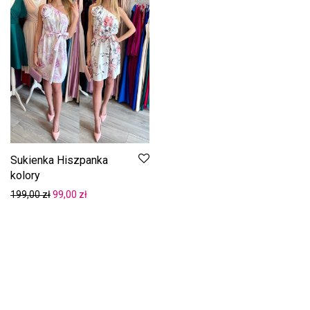
Sukienka Hiszpanka
kolory
Pierwotna cena wynosiła: 199,00 zł.
Aktualna cena wynosi: 99,00 zł.
199,00
zł
99,00
zł