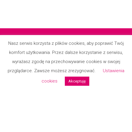
Nasz serwis korzysta z plików cookies, aby poprawić Twój
komfort użytkowania. Przez dalsze korzystanie z serwisu,
Regulamin
wyrażasz zgodę na przechowywanie cookies w swojej
Polityka prywatności
przglądarce. Zawsze możesz zrezygnować.
Ustawienia
Kontakt
cookies
Akceptuję
Formularz reklamcyjny
Formualrz zwrotu
© 2026