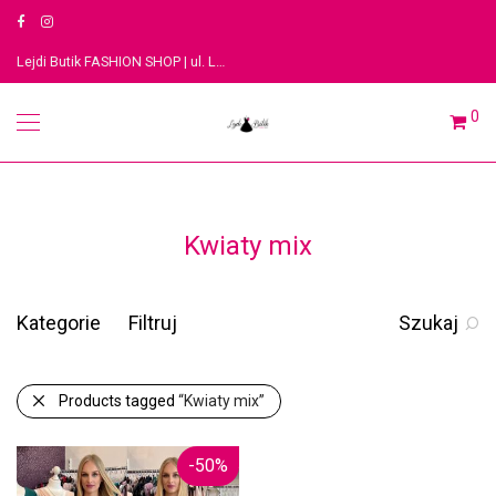
Lejdi Butik FASHION SHOP | ul. Legionów 3, 91-063 Łódź
0
Kwiaty mix
Kategorie
Filtruj
Szukaj
Products tagged
“Kwiaty mix”
-
50
%