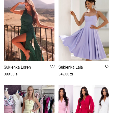
Sukienka Loren
Sukienka Lala
389,00
zł
349,00
zł