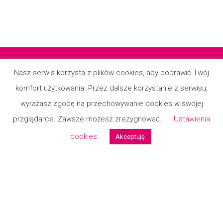
Nasz serwis korzysta z plików cookies, aby poprawić Twój
komfort użytkowania. Przez dalsze korzystanie z serwisu,
Regulamin
wyrażasz zgodę na przechowywanie cookies w swojej
Małgorzata
kupił/a
Polityka prywatności
×
przglądarce. Zawsze możesz zrezygnować.
Ustawienia
Sukienka Alice 3 Kolory
Kontakt
cookies
Akceptuję
Formularz reklamcyjny
Formualrz zwrotu
© 2026