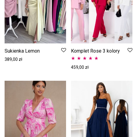
Sukienka Lemon
Komplet Rose 3 kolory
389,00
zł
Oceniono
5.00
459,00
zł
na 5