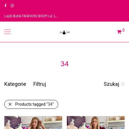
Lejdi Butik FASHION SHOP | ul. Legionów 3, 91-063 Łódź
0
34
Kategorie
Filtruj
Szukaj
Products tagged
“34”