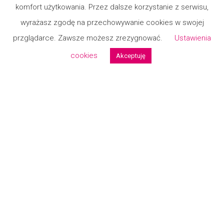
komfort użytkowania. Przez dalsze korzystanie z serwisu,
wyrażasz zgodę na przechowywanie cookies w swojej
przglądarce. Zawsze możesz zrezygnować.
Ustawienia
cookies
Akceptuję
Sukienka Lena maxi
Sukienka Gerda
kolory
389,00
zł
359,00
zł