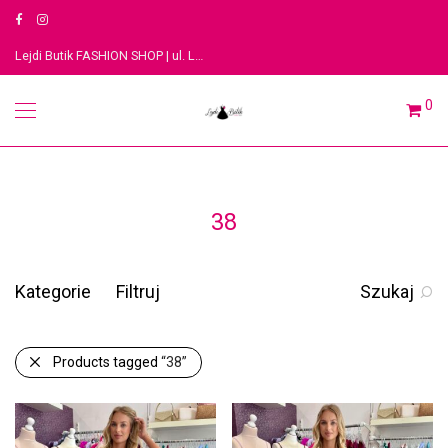
Lejdi Butik FASHION SHOP | ul. Legionów 3, 91-063 Łódź
0
38
Kategorie
Filtruj
Szukaj
Products tagged
“38”