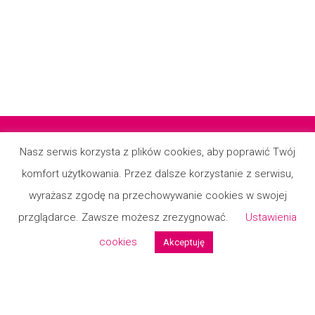
Nasz serwis korzysta z plików cookies, aby poprawić Twój
komfort użytkowania. Przez dalsze korzystanie z serwisu,
Regulamin
wyrażasz zgodę na przechowywanie cookies w swojej
Małgorzata
kupił/a
Polityka prywatności
×
przglądarce. Zawsze możesz zrezygnować.
Ustawienia
Sukienka Alice 3 Kolory
Kontakt
cookies
Akceptuję
Formularz reklamcyjny
Formualrz zwrotu