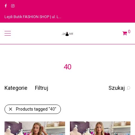
Lejdi Butik FASHION SHOP | ul. Legionów 3, 91-063 Łódź
0
40
Kategorie
Filtruj
Szukaj
Products tagged
“40”