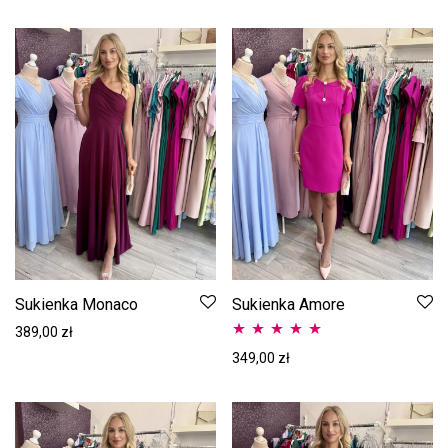
Sukienka Monaco
Sukienka Amore
389,00
zł
Oceniono
5.00
349,00
zł
na 5