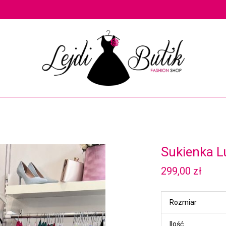
Sukienka L
299,00
zł
Rozmiar
Ilość