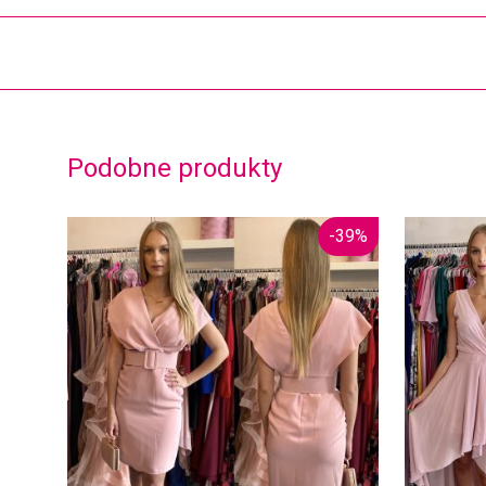
Podobne produkty
-
39
%