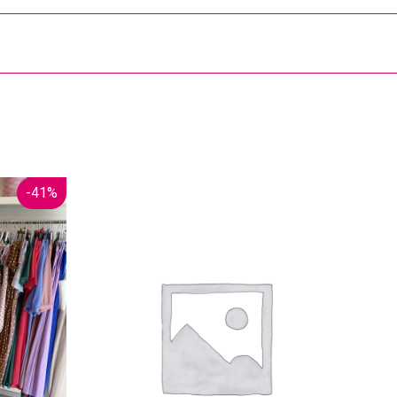
-
41
%