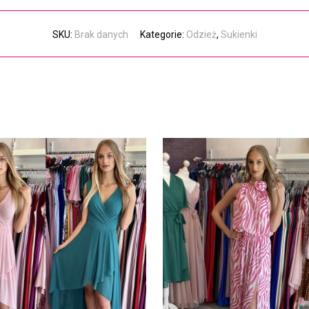
SKU:
Brak danych
Kategorie:
Odzież
,
Sukienki