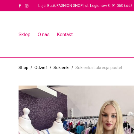
Lejdi Butik FASHION SHOP | ul. Legionów 3, 91-063 Łódź
Sklep
O nas
Kontakt
Shop
/
Odzież
/
Sukienki
/
Sukienka Lukrecja pastel