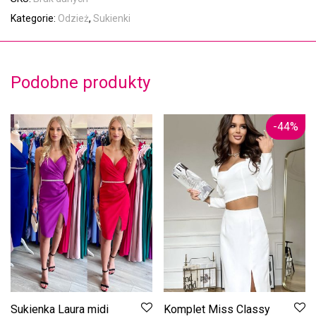
Kategorie:
Odzież
,
Sukienki
Podobne produkty
-
44
%
Sukienka Laura midi
Komplet Miss Classy