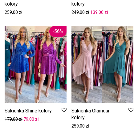
kolory
kolory
Pierwotna cena wynosiła:
Aktualna cena w
259,00
zł
249,00
zł
139,00
zł
-
56
%
Sukienka Shine kolory
Sukienka Glamour
kolory
Pierwotna cena wynosiła: 179,00 zł.
Aktualna cena wynosi: 79,00 zł.
179,00
zł
79,00
zł
259,00
zł