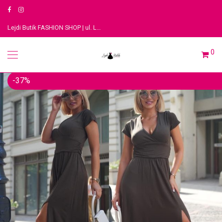
Lejdi Butik FASHION SHOP | ul. Legionów 3, 91-063 Łódź
0
-
37
%