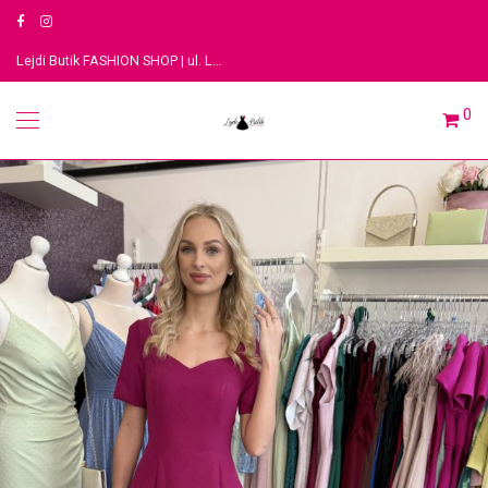
Lejdi Butik FASHION SHOP | ul. Legionów 3, 91-063 Łódź
0