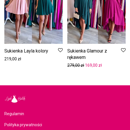
Sukienka Layla kolory
Sukienka Glamour z
rękawem
219,00
zł
Pierwotna cena wynosiła:
Aktualna cena w
279,00
zł
169,00
zł
Regulamin
Polityka prywatności